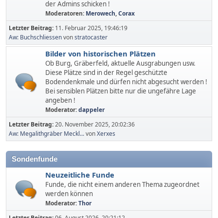
der Admins schicken !
Moderatoren:
Merowech
,
Corax
Letzter Beitrag:
11. Februar 2025, 19:46:19
Aw: Buchschliessen
von
stratocaster
Bilder von historischen Plätzen
Ob Burg, Gräberfeld, aktuelle Ausgrabungen usw.
Diese Plätze sind in der Regel geschützte
Bodendenkmale und dürfen nicht abgesucht werden !
Bei sensiblen Plätzen bitte nur die ungefähre Lage
angeben !
Moderator:
dappeler
Letzter Beitrag:
20. November 2025, 20:02:36
Aw: Megalithgräber Meckl...
von
Xerxes
Sondenfunde
Neuzeitliche Funde
Funde, die nicht einem anderen Thema zugeordnet
werden können
Moderator:
Thor
Letzter Beitrag:
06. August 2026, 20:21:12