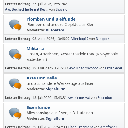
Letzter Beitrag:
27. Juli 2026, 15:51:42
Aw: Buchschließe mit Res...
von
thovalo
Plomben und Bleifunde
Plomben und andere Objekte aus Blei
Moderator:
Ruebezahl
Letzter Beitrag:
08. April 2026, 13:46:02
Affenkopf ?
von
Dragoer
Militaria
Orden, Abzeichen, Anstecknadeln usw. (NS-Symbole
abdecken !)
Letzter Beitrag:
29. Mai 2026, 19:39:27
Aw: Uniformknopf
von
Erdspiegel
Äxte und Beile
und auch andere Werkzeuge aus Eisen
Moderator:
Signalturm
Letzter Beitrag:
18. Juli 2026, 15:43:31
Aw: Kleine Axt
von
Poseidon1
Eisenfunde
Alles sonstige aus Eisen, z.B. Hufeisen
Moderator:
Signalturm
Letzter Beitrag:
29. Juli 2026, 22:42:00
Eisen-Fragment
von
archfraser